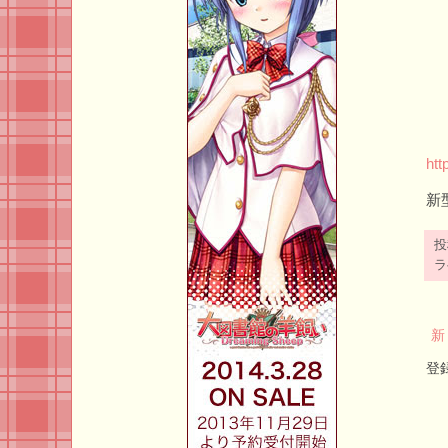
htt
新
ラ
新
登