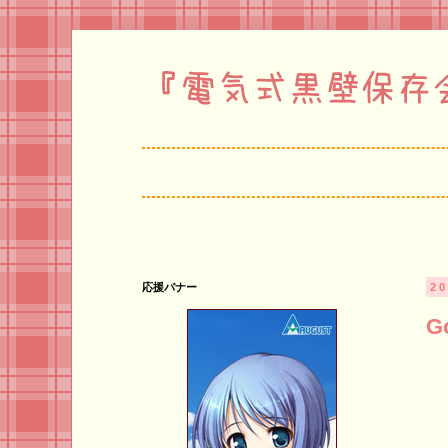
応援バナー
2
G