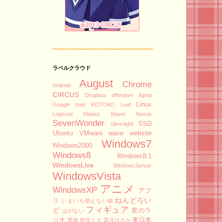
ラベルクラウド
August
Chrome
Android
CIRCUS
Dropbox
effordom
figma
Linux
Google
Intel
KOTOKO
Leaf
Logicool
Meteor
Navel
Nexus
SevenWonder
SSD
Silverlight
Ubuntu
VMware
wave
website
Windows7
Windows2000
Windows8
Windows8.1
WindowsLive
WindowsServer
WindowsVista
アニメ
WindowsXP
アプ
ねんどろい
リ
いまいち萌えない娘
フィギュア
ど
君のラ
はがない
ジオ
東日本
黒猫
初音ミク
霜月はるか