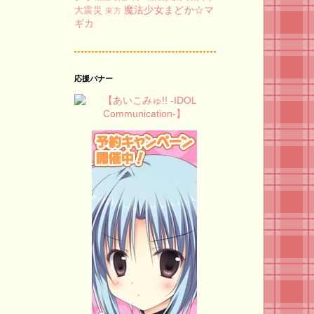
魔法少女まどか☆マ
大震災
東方
ギカ
応援バナー