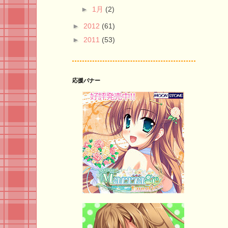
►
1月
(2)
►
2012
(61)
►
2011
(53)
応援バナー