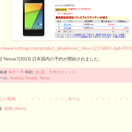
p://www.sofmap.com/product_detail/exec/_/sku=12173807/-/gid=PC
型 Nexus7(2013) 日本国内の予約が開始されました。
投稿者
助手一号
時刻:
18:30
0 件のコメント:
ベル:
Android
,
Google
,
Nexus
しい投稿
ホーム
録:
投稿 (Atom)