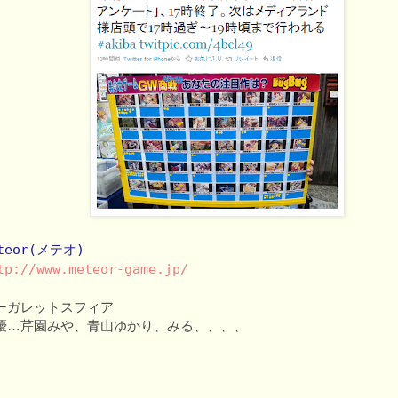
teor(メテオ)
tp://www.meteor-game.jp/
ーガレットスフィア
優…芹園みや、青山ゆかり、みる、、、、