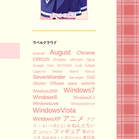
ラベルクラウド
August
Chrome
Android
CIRCUS
Dropbox
effordom
figma
Linux
Google
Intel
KOTOKO
Leaf
Logicool
Meteor
Navel
Nexus
SevenWonder
SSD
Silverlight
Ubuntu
VMware
wave
website
Windows7
Windows2000
Windows8
Windows8.1
WindowsLive
WindowsServer
WindowsVista
アニメ
WindowsXP
アプ
ねんどろい
リ
いまいち萌えない娘
フィギュア
ど
君のラ
はがない
ジオ
東日本
黒猫
初音ミク
霜月はるか