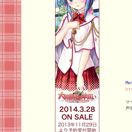
Me
ht
マ
声