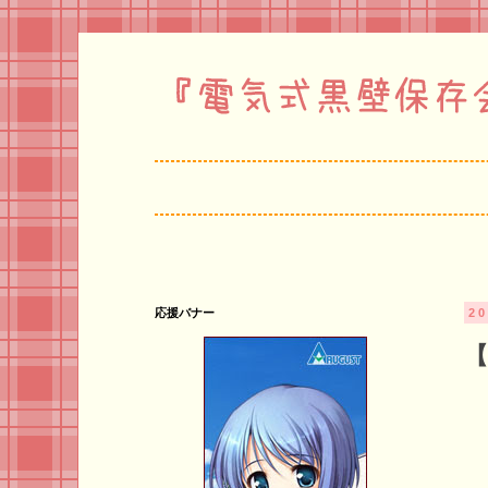
応援バナー
2