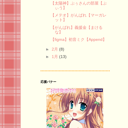
【太陽神】ぷぅさんの部屋【ぷ
ぃう】
【メテオ】がんばれ【マーガレ
ット】
【がんばれ】義援金【まける
な】
【figma】初音ミク【Append】
►
2月
(8)
►
1月
(13)
応援バナー