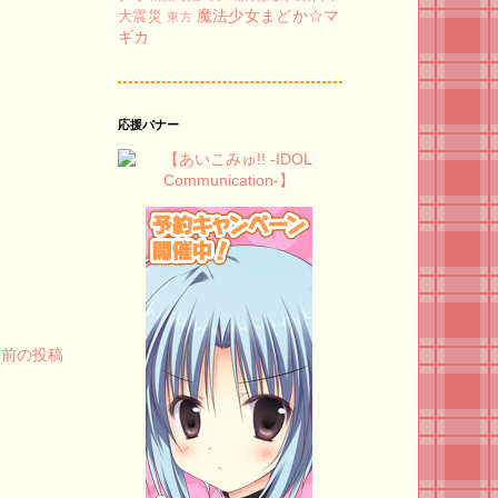
魔法少女まどか☆マ
大震災
東方
ギカ
応援バナー
前の投稿