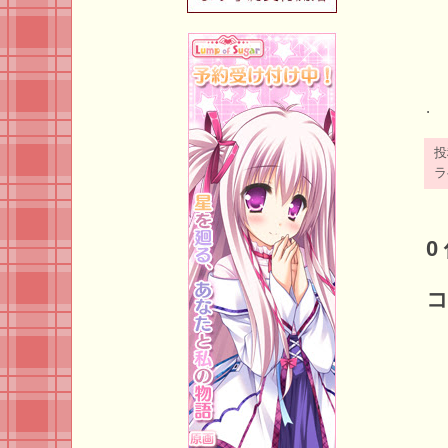
.
ラ
0